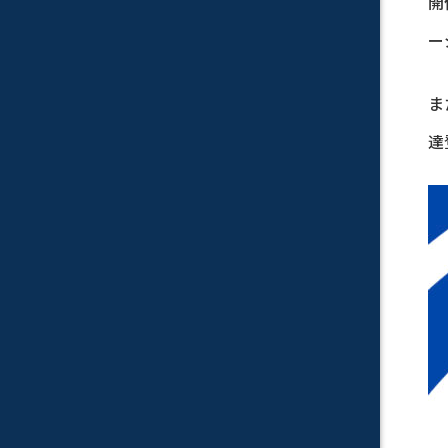
開
ー
ま
達