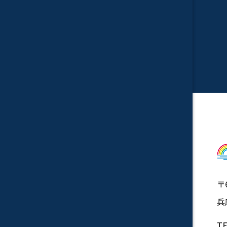
〒6
兵
TE